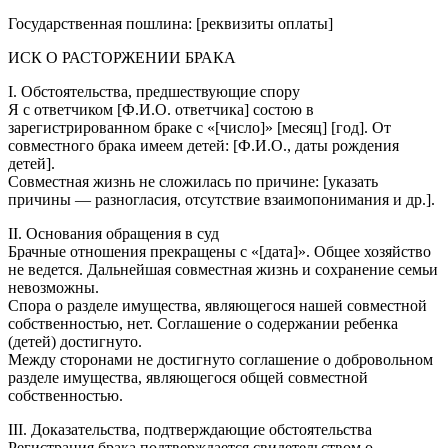
Государственная пошлина: [реквизиты оплаты]
ИСК О РАСТОРЖЕНИИ БРАКА
I. Обстоятельства, предшествующие спору
Я с ответчиком [Ф.И.О. ответчика] состою в
зарегистрированном браке с «[число]» [месяц] [год]. От
совместного брака имеем детей: [Ф.И.О., даты рождения
детей].
Совместная жизнь не сложилась по причине: [указать
причины — разногласия, отсутствие взаимопонимания и др.].
II. Основания обращения в суд
Брачные отношения прекращены с «[дата]». Общее хозяйство
не ведется. Дальнейшая совместная жизнь и сохранение семьи
невозможны.
Спора о разделе имущества, являющегося нашей совместной
собственностью, нет. Соглашение о содержании ребенка
(детей) достигнуто.
Между сторонами не достигнуто соглашение о добровольном
разделе имущества, являющегося общей совместной
собственностью.
III. Доказательства, подтверждающие обстоятельства
Регистрация брака подтверждается свидетельством о