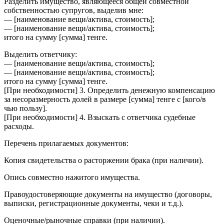
Разделить имущество, являющееся общей совместной
собственностью супругов, выделив мне:
— [наименование вещи/актива, стоимость];
— [наименование вещи/актива, стоимость];
итого на сумму [сумма] тенге.
Выделить ответчику:
— [наименование вещи/актива, стоимость];
— [наименование вещи/актива, стоимость];
итого на сумму [сумма] тенге.
[При необходимости] 3. Определить денежную компенсацию
за несоразмерность долей в размере [сумма] тенге с [кого/в
чью пользу].
[При необходимости] 4. Взыскать с ответчика судебные
расходы.
Перечень прилагаемых документов:
Копия свидетельства о расторжении брака (при наличии).
Опись совместно нажитого имущества.
Правоудостоверяющие документы на имущество (договоры,
выписки, регистрационные документы, чеки и т.д.).
Оценочные/рыночные справки (при наличии).