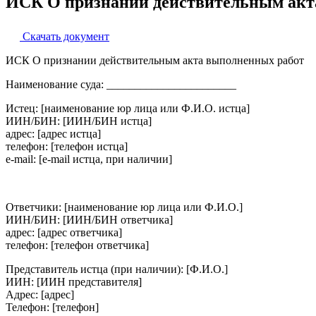
ИСК О признании действительным акт
Скачать документ
ИСК О признании действительным акта выполненных работ
Наименование суда: _______________________
Истец: [наименование юр лица или Ф.И.О. истца]
ИИН/БИН: [ИИН/БИН истца]
адрес: [адрес истца]
телефон: [телефон истца]
e-mail: [e-mail истца, при наличии]
Ответчики: [наименование юр лица или Ф.И.О.]
ИИН/БИН: [ИИН/БИН ответчика]
адрес: [адрес ответчика]
телефон: [телефон ответчика]
Представитель истца (при наличии): [Ф.И.О.]
ИИН: [ИИН представителя]
Адрес: [адрес]
Телефон: [телефон]