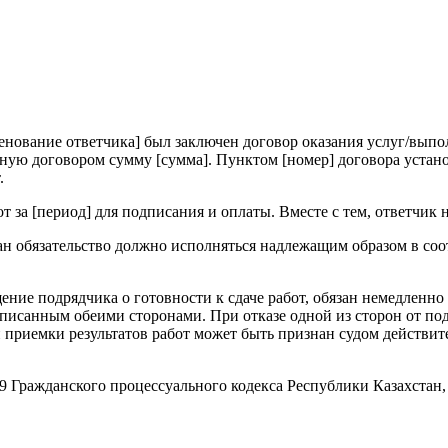
енование ответчика] был заключен договор оказания услуг/выпо
енную договором сумму [сумма]. Пунктом [номер] договора устан
.
т за [период] для подписания и оплаты. Вместе с тем, ответчик
ан обязательство должно исполняться надлежащим образом в соо
ение подрядчика о готовности к сдаче работ, обязан немедленно 
исанным обеими сторонами. При отказе одной из сторон от подп
приемки результатов работ может быть признан судом действите
9 Гражданского процессуального кодекса Республики Казахстан, 