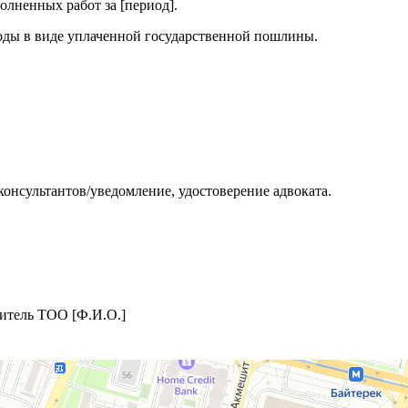
лненных работ за [период].
ходы в виде уплаченной государственной пошлины.
онсультантов/уведомление, удостоверение адвоката.
итель ТОО [Ф.И.О.]