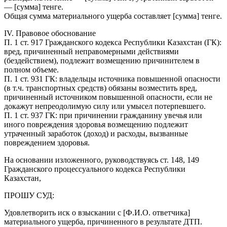
— [сумма] тенге.
Общая сумма материального ущерба составляет [сумма] тенге.
IV. Правовое обоснование
П. 1 ст. 917 Гражданского кодекса Республики Казахстан (ГК):
вред, причиненный неправомерными действиями
(бездействием), подлежит возмещению причинителем в
полном объеме.
П. 1 ст. 931 ГК: владельцы источника повышенной опасности
(в т.ч. транспортных средств) обязаны возместить вред,
причиненный источником повышенной опасности, если не
докажут непреодолимую силу или умысел потерпевшего.
П. 1 ст. 937 ГК: при причинении гражданину увечья или
иного повреждения здоровья возмещению подлежит
утраченный заработок (доход) и расходы, вызванные
повреждением здоровья.
На основании изложенного, руководствуясь ст. 148, 149
Гражданского процессуального кодекса Республики
Казахстан,
ПРОШУ СУД:
Удовлетворить иск о взыскании с [Ф.И.О. ответчика]
материального ущерба, причиненного в результате ДТП.