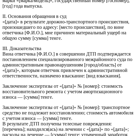
марки «[марка/модель]», государственный номер [госномер],
[год] года выпуска.
II. Основания обращения в суд
«[дата]» в результате дорожно-транспортного происшествия,
произошедшего по адресу: [место происшествия], по вине
ответчика [Ф.И.О.], мне причинен материальный ущерб на
общую сумму [сумма] тенге.
III. Доказательства
Вина ответчика [Ф.И.О.] в совершении ДТП подтверждается
постановлением специализированного межрайонного суда по
административным правонарушениям [город/область] от
«[дата]», которым ответчик привлечен к административной
ответственности, назначено взыскание: [вид взыскания].
Заключение экспертизы от «[дата]» № [номер]: стоимость
восстановительного ремонта с учетом амортизационного
износа — [сумма] тенге.
Заключение экспертизы от «[дата]» № [номер]: транспортное
средство не подлежит восстановлению; стоимость автомобиля
с учетом износа — [сумма] тенге.
В результате ДТП получены телесные повреждения:
[перечень]; находился(ась) на лечении с «[дата]» по «[дата]»;
расходы на лечение — [сумма] тенге; утраченный заработок