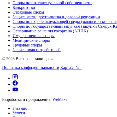
Споры по интеллектуальной собственности
Банкротство
Страховые споры
Защита чести, достоинства и деловой репутации
Споры по охране окружающей среды (экологические спо
Споры по государственным закупкам (закупки Самрук-Қ
Оспаривание решения госоргана (АППК)
Имущественные споры
Медицинские споры
Трудовые споры
Защита прав потребителей
© 2026 Все права защищены
Политика конфиденциальности
Карта сайта
Разработка и продвижение:
WeMake
Главная
Услуги