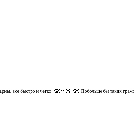
дарны, все быстро и четко👏🏼👏🏼👏🏼 Побольше бы таких гра