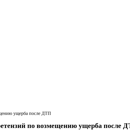
щению ущерба после ДТП
етензий по возмещению ущерба после 