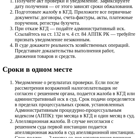
Получите акт проверки и уведомление. Зафиксируйте
дату получения — от этого зависят сроки обжалования.
Подготовьте жалобу в КГД. Приложите все первичные
документы: договоры, счета-фактуры, акты, платежные
поручения, регистры бухучета.
При отказе КГД — подайте административный иск.
Ссылайтесь на ст. 132 и ч. 4 ст. 84 АППК РК — требуйте
признать уведомление незаконным.
В суде докажите реальность хозяйственных операций.
Представьте доказательства выполнения работ,
движения товаров и средств.
Сроки в одном месте
Уведомление о результатах проверки. Если после
рассмотрения возражений налогоплательщик не
согласен с решением органа, подается жалоба в КГД или
административный иск в суд. Срок подачи определяется
в пределах процессуальных сроков, установленных
Административным процедурно-процессуальным
кодексом (АППК): три месяца в КГД и один месяц в суд.
Апелляционная жалоба. В случае несогласия с
решением суда первой инстанции подается
апелляционная жалоба в суд апелляционной инстанции.
Срок подачи — 2 месяца со дня изготовления решения