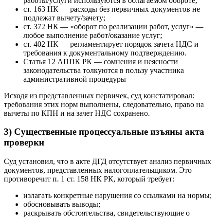
работы/услуги используются в облагаемом обороте;
ст. 163 НК — расходы без первичных документов не
подлежат вычету/зачету;
ст. 372 НК — «оборот по реализации работ, услуг» —
любое выполнение работ/оказание услуг;
ст. 402 НК — регламентирует порядок зачета НДС и
требования к документальному подтверждению.
Статья 12 АППК РК — сомнения и неясности
законодательства толкуются в пользу участника
административной процедуры
Исходя из представленных первичек, суд констатировал:
требования этих норм выполнены, следовательно, право на
вычеты по КПН и на зачет НДС сохранено.
3) Существенные процессуальные изъяны акта
проверки
Суд установил, что в акте ДГД отсутствует анализ первичных
документов, представленных налогоплательщиком. Это
противоречит п. 1 ст. 158 НК РК, который требует:
излагать конкретные нарушения со ссылками на нормы;
обосновывать выводы;
раскрывать обстоятельства, свидетельствующие о