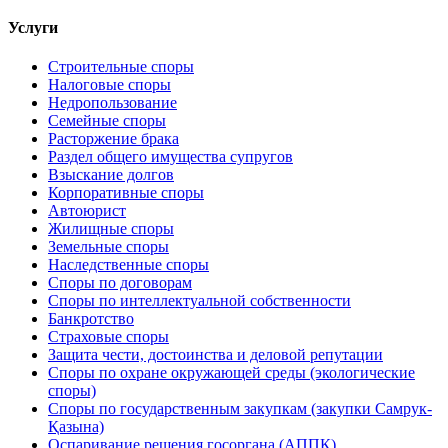
Услуги
Строительные споры
Налоговые споры
Недропользование
Семейные споры
Расторжение брака
Раздел общего имущества супругов
Взыскание долгов
Корпоративные споры
Автоюрист
Жилищные споры
Земельные споры
Наследственные споры
Споры по договорам
Споры по интеллектуальной собственности
Банкротство
Страховые споры
Защита чести, достоинства и деловой репутации
Споры по охране окружающей среды (экологические
споры)
Споры по государственным закупкам (закупки Самрук-
Қазына)
Оспаривание решения госоргана (АППК)