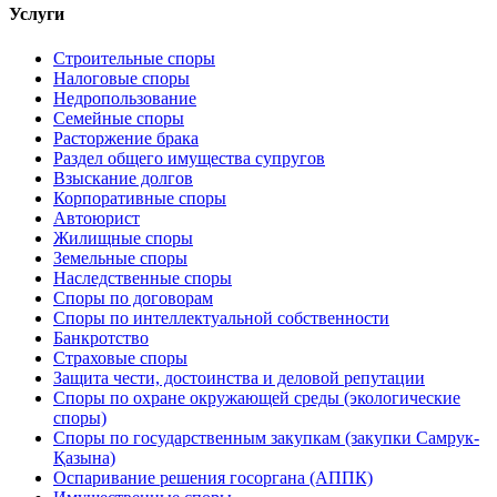
Услуги
Строительные споры
Налоговые споры
Недропользование
Семейные споры
Расторжение брака
Раздел общего имущества супругов
Взыскание долгов
Корпоративные споры
Автоюрист
Жилищные споры
Земельные споры
Наследственные споры
Споры по договорам
Споры по интеллектуальной собственности
Банкротство
Страховые споры
Защита чести, достоинства и деловой репутации
Споры по охране окружающей среды (экологические
споры)
Споры по государственным закупкам (закупки Самрук-
Қазына)
Оспаривание решения госоргана (АППК)