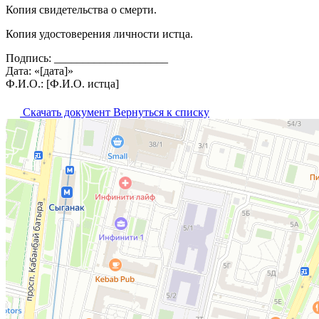
Копия свидетельства о смерти.
Копия удостоверения личности истца.
Подпись: ____________________
Дата: «[дата]»
Ф.И.О.: [Ф.И.О. истца]
Скачать документ
Вернуться к списку