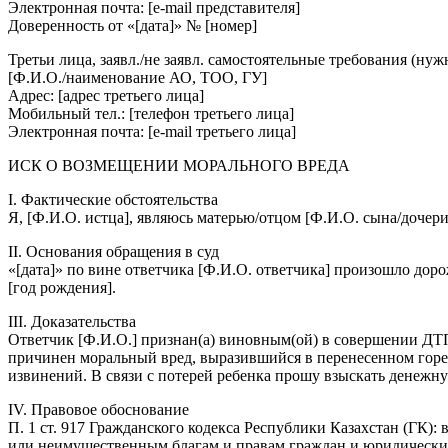
Электронная почта: [e-mail представителя]
Доверенность от «[дата]» № [номер]
Третьи лица, заявл./не заявл. самостоятельные требования (нуж
[Ф.И.О./наименование АО, ТОО, ГУ]
Адрес: [адрес третьего лица]
Мобильный тел.: [телефон третьего лица]
Электронная почта: [e-mail третьего лица]
ИСК О ВОЗМЕЩЕНИИ МОРАЛЬНОГО ВРЕДА
I. Фактические обстоятельства
Я, [Ф.И.О. истца], являюсь матерью/отцом [Ф.И.О. сына/дочери]
II. Основания обращения в суд
«[дата]» по вине ответчика [Ф.И.О. ответчика] произошло дор
[год рождения].
III. Доказательства
Ответчик [Ф.И.О.] признан(а) виновным(ой) в совершении ДТП
причинен моральный вред, выразившийся в перенесенном горе и
извинений. В связи с потерей ребенка прошу взыскать денежну
IV. Правовое обоснование
П. 1 ст. 917 Гражданского кодекса Республики Казахстан (Г
или неимущественным благам и правам граждан и юридически