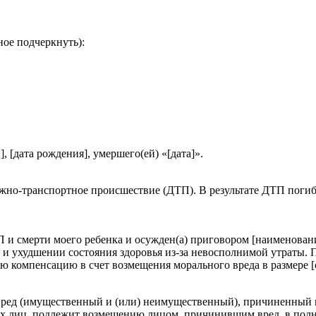
ное подчеркнуть):
, [дата рождения], умершего(ей) «[дата]».
ожно-транспортное происшествие (ДТП). В результате ДТП погиб
 и смерти моего ребенка и осужден(а) приговором [наименовани
 ухудшении состояния здоровья из-за невосполнимой утраты. По
ю компенсацию в счет возмещения морального вреда в размере [
К): вред (имущественный и (или) неимущественный), причиненн
х лиц, подлежит возмещению лицом, причинившим вред, в полн