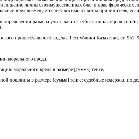
или лишение личных неимущественных благ и прав физических л
 моральный вред возмещается независимо от вины причинителя, е
ри определении размера учитываются субъективная оценка и об
а.
нского процессуального кодекса Республики Казахстан, ст. 951, 
ции морального вреда.
ацию морального вреда в размере [сумма] тенге.
нной пошлины в размере [сумма] тенге; судебные издержки по де