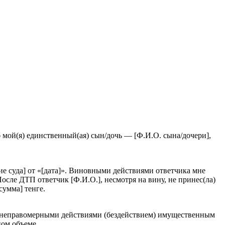
 мой(я) единственный(ая) сын/дочь — [Ф.И.О. сына/дочери],
е суда] от «[дата]». Виновными действиями ответчика мне
сле ДТП ответчик [Ф.И.О.], несмотря на вину, не принес(ла)
сумма] тенге.
ый неправомерными действиями (бездействием) имущественным
ом объеме.